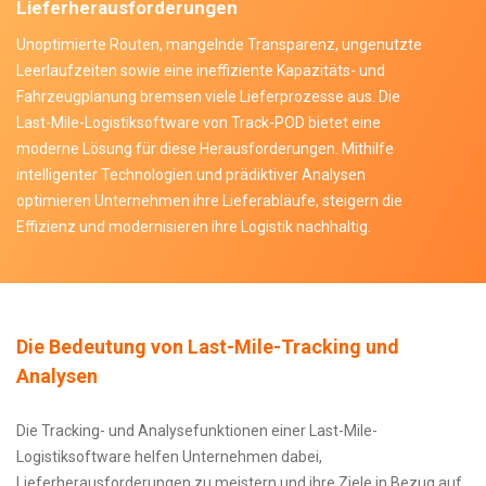
Lieferherausforderungen
Unoptimierte Routen, mangelnde Transparenz, ungenutzte
Leerlaufzeiten sowie eine ineffiziente Kapazitäts- und
Fahrzeugplanung bremsen viele Lieferprozesse aus. Die
Last-Mile-Logistiksoftware von Track-POD bietet eine
moderne Lösung für diese Herausforderungen. Mithilfe
intelligenter Technologien und prädiktiver Analysen
optimieren Unternehmen ihre Lieferabläufe, steigern die
Effizienz und modernisieren ihre Logistik nachhaltig.
Die Bedeutung von Last-Mile-Tracking und
Analysen
Die Tracking- und Analysefunktionen einer Last-Mile-
Logistiksoftware helfen Unternehmen dabei,
Lieferherausforderungen zu meistern und ihre Ziele in Bezug auf