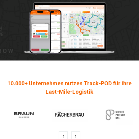
10.000+ Unternehmen nutzen Track-POD für ihre
Last-Mile-Logistik
‹
›